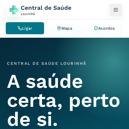
Saltar para o conteúdo
Central de Saúde
Lourinhã
Ligar
Mapa
Acordos
CENTRAL DE SAÚDE LOURINHÃ
A saúde
certa, perto
de si.