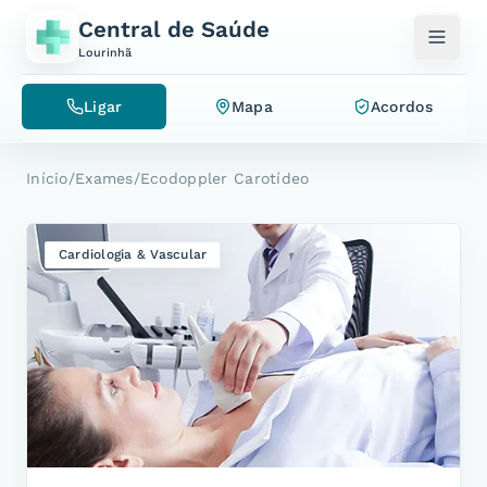
Saltar para o conteúdo
Central de Saúde
Lourinhã
Ligar
Mapa
Acordos
Início
/
Exames
/
Ecodoppler Carotídeo
Cardiologia & Vascular