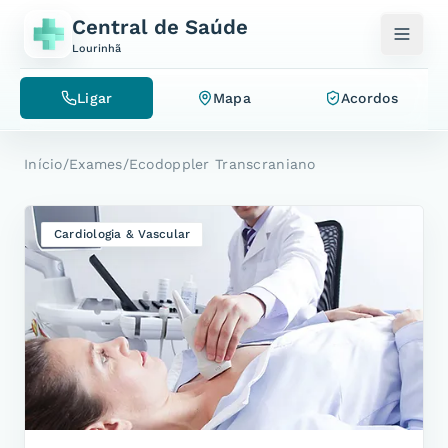
Saltar para o conteúdo
Central de Saúde
Lourinhã
Ligar
Mapa
Acordos
Início
/
Exames
/
Ecodoppler Transcraniano
Cardiologia & Vascular